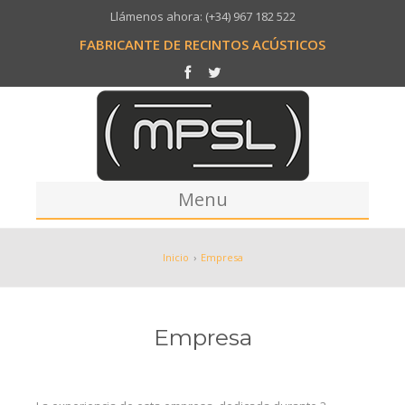
Llámenos ahora: (+34) 967 182 522
FABRICANTE DE RECINTOS ACÚSTICOS
Menu
Inicio
Inicio
›
Empresa
Empresa
Fabricación
Empresa
Proceso
Trabajos